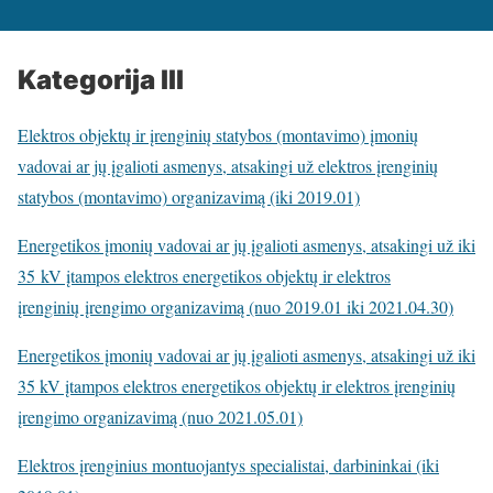
Kategorija III
Elektros objektų ir įrenginių statybos (montavimo) įmonių
vadovai ar jų įgalioti asmenys, atsakingi už elektros įrenginių
statybos (montavimo) organizavimą (iki 2019.01)
Energetikos įmonių vadovai ar jų įgalioti asmenys, atsakingi už iki
35 kV įtampos elektros energetikos objektų ir elektros
įrenginių įrengimo organizavimą (nuo 2019.01 iki 2021.04.30)
Energetikos įmonių vadovai ar jų įgalioti asmenys, atsakingi už iki
35 kV įtampos elektros energetikos objektų ir elektros įrenginių
įrengimo organizavimą (nuo 2021.05.01)
Elektros įrenginius montuojantys specialistai, darbininkai (iki