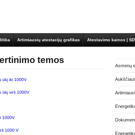
itika
Artimiausių atestacijų grafikas
Atestavimo kainos | S
vertinimo temos
Asmenų se
Aukščiaus
 ūkį iki 1000V
 ūkį virš 1000V
Artimiausi
Energetik
ki 1000V
Dokument
irš 1000 V
Energetik