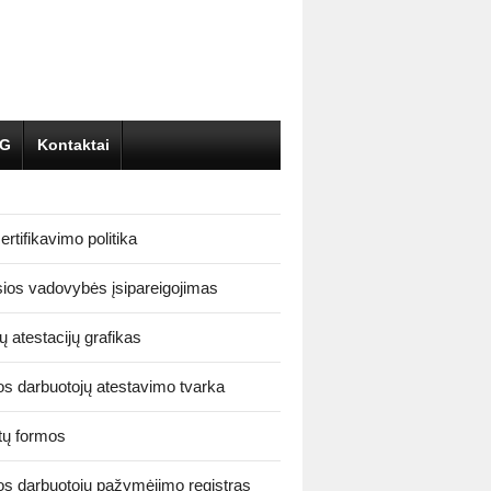
DG
Kontaktai
rtifikavimo politika
ios vadovybės įsipareigojimas
ų atestacijų grafikas
os darbuotojų atestavimo tvarka
ų formos
os darbuotojų pažymėjimo registras