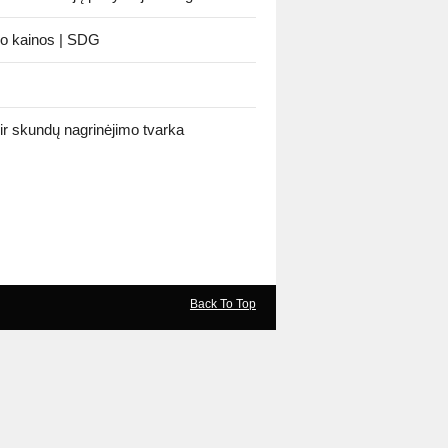
o kainos | SDG
 ir skundų nagrinėjimo tvarka
Back To Top