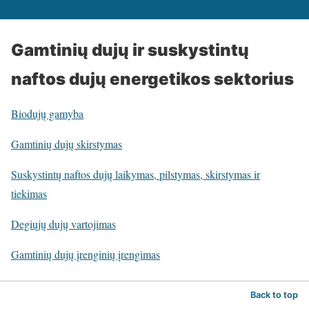
Gamtinių dujų ir suskystintų
naftos dujų energetikos sektorius
Biodujų gamyba
Gamtinių dujų skirstymas
Suskystintų naftos dujų laikymas, pilstymas, skirstymas ir
tiekimas
Degiųjų dujų vartojimas
Gamtinių dujų įrenginių įrengimas
Back to top