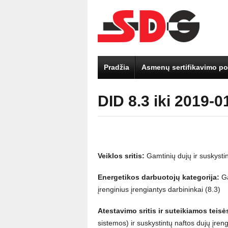
Pradžia
Asmenų sertifikavimo pol
DID 8.3 iki 2019-0
Veiklos sritis:
Gamtinių dujų ir suskystin
Energetikos darbuotojų kategorija:
Ga
įrenginius įrengiantys darbininkai (8.3)
Atestavimo sritis ir suteikiamos teisė
sistemos) ir suskystintų naftos dujų įreng