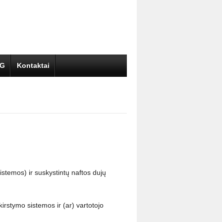
DG
Kontaktai
istemos) ir suskystintų naftos dujų
kirstymo sistemos ir (ar) vartotojo