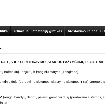
itika
Artimiausių atestacijų grafikas
Atestavimo kainos | S
1
UAB „SDG“ SERTIFIKAVIMO ĮSTAIGOS PAŽYMĖJIMŲ REGISTRAS
tų naftos dujų objektų ir įrenginių statyba (įrengimas)
mtinių dujų (perdavimo sistemos, skirstymo sistemos ir (ar) vartotojo s
s:
Įrengti, bandyti, derinti, paleisti gamtinių dujų (perdavimo sistemos, s
inius