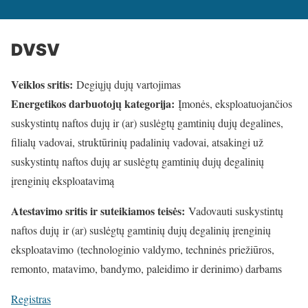
DVSV
Veiklos sritis:
Degiųjų dujų vartojimas
Energetikos darbuotojų kategorija:
Įmonės, eksploatuojančios
suskystintų naftos dujų ir (ar) suslėgtų gamtinių dujų degalines,
filialų vadovai, struktūrinių padalinių vadovai, atsakingi už
suskystintų naftos dujų ar suslėgtų gamtinių dujų degalinių
įrenginių eksploatavimą
Atestavimo sritis ir suteikiamos teisės:
Vadovauti suskystintų
naftos dujų ir (ar) suslėgtų gamtinių dujų degalinių įrenginių
eksploatavimo (technologinio valdymo, techninės priežiūros,
remonto, matavimo, bandymo, paleidimo ir derinimo) darbams
Registras